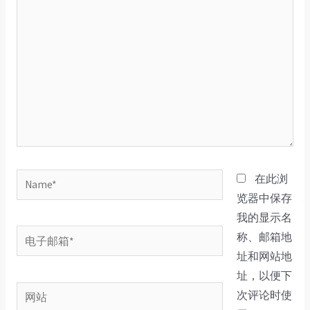
此
输
入...
Name*
在此浏
览器中保存
我的显示名
电
称、邮箱地
子
址和网站地
邮
址，以便下
网
箱
次评论时使